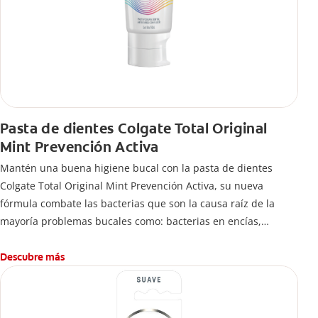
Pasta de dientes Colgate Total Original
Mint Prevención Activa
Mantén una buena higiene bucal con la pasta de dientes
Colgate Total Original Mint Prevención Activa, su nueva
fórmula combate las bacterias que son la causa raíz de la
mayoría problemas bucales como: bacterias en encías,
erosión de esmalte, placa dental, sarro dental, mal aliento y
caries.
Descubre más