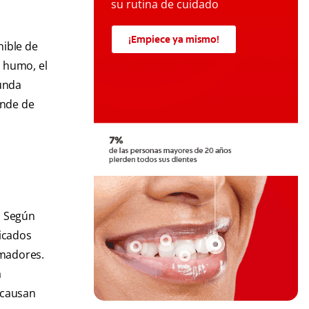
su rutina de cuidado
¡Empiece ya mismo!
nible de
n humo, el
gunda
ende de
. Según
icados
umadores.
a
 causan