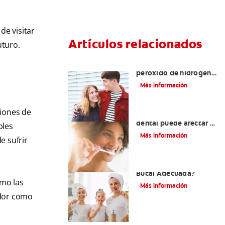
de visitar
Artículos relacionados
uturo.
Tratamientos con
peróxido de hidrógeno
para dientes y encías
Más información
ciones de
¿El pH de la pasta
dental puede afectar el
bles
esmalte?
Más información
e sufrir
¿Qué Es Una Higiene
Bucal Adecuada?
omo las
Más información
ador como