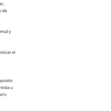
ar,
o de
ental y
niciar el
opósito
ntista u
ad o