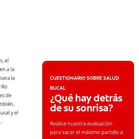
, el
en a la
para la
CUESTIONARIO SOBRE SALUD
illo
BUCAL
¿Qué hay detrás
es de
mbién.
de su sonrisa?
ucal y el
.
Realice nuestra evaluación
para sacar el máximo partido a