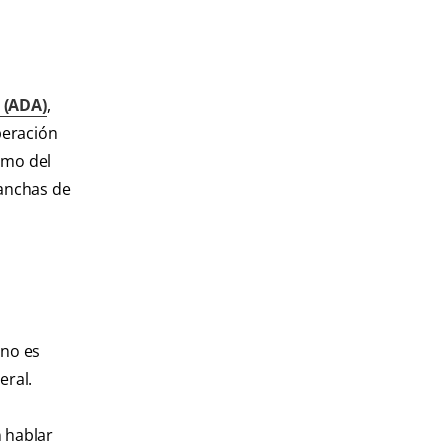
 (ADA)
,
peración
umo del
manchas de
 no es
eral.
n hablar