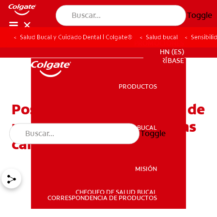
Toggle
Salud Bucal y Cuidado Dental | Colgate®
Salud bucal
Sensibili
PROMOCIONES
HN (ES)
SUSCRÍBASE
PRODUCTOS
PRODUCTOS
Posibles causas del dolor de
muelas: No siempre son las
SALUD BUCAL
Toggle
SALUD BUCAL
caries
MISIÓN
CHEQUEO DE SALUD BUCAL
MISIÓN
CORRESPONDENCIA DE PRODUCTOS