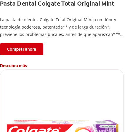
Pasta Dental Colgate Total Original Mint
La pasta de dientes Colgate Total Original Mint, con flúor y
tecnología poderosa, patentada** y de larga duración*,
previene los problemas bucales, antes de que aparezcan****.
Además, te brinda 24 horas de protección antibacterial* y una
completa limpieza dental.
Comprar ahora
*Con el cepillado 2 veces por día y uso continuo por 4
semanas.
Descubra más
**Patentada en Estados Unidos.
****Ayuda a prevenir problemas bucales cosméticos
comunes causados por bacterias como: placa, caries, sarro y
mal aliento.