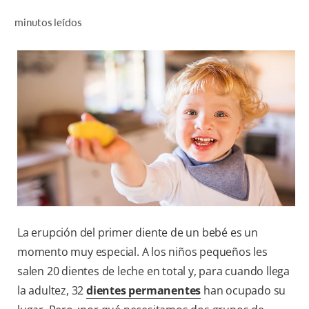
CHEQUEO DE SALUD BUCAL
minutos leídos
CORRESPONDENCIA DE PRODUCTOS
PARA PROFESIONALES
CUPONES
DONDE COMPRAR
MX (ES)
SUSCRÍBASE
La erupción del primer diente de un bebé es un
momento muy especial. A los niños pequeños les
salen 20 dientes de leche en total y, para cuando llega
la adultez, 32
dientes permanentes
han ocupado su