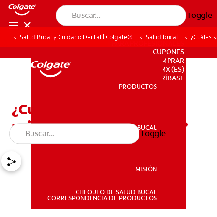
Toggle
Salud Bucal y Cuidado Dental | Colgate®
Salud bucal
¿Cuáles s
PARA PROFESIONALES
CUPONES
DONDE COMPRAR
MX (ES)
SUSCRÍBASE
PRODUCTOS
PRODUCTOS
¿Cuáles son los dientes
primarios y sus cuidados?
SALUD BUCAL
Toggle
SALUD BUCAL
MISIÓN
CHEQUEO DE SALUD BUCAL
MISIÓN
CORRESPONDENCIA DE PRODUCTOS