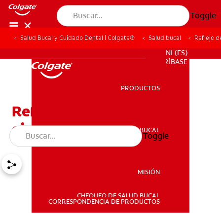
Toggle
Salud Bucal y Cuidado Dental | Colgate®
Salud bucal
Reflejo d
PROMOCIONES
NI (ES)
SUSCRÍBASE
PRODUCTOS
PRODUCTOS
Reflejo de extrusión:
ejercicios correctivos
SALUD BUCAL
Toggle
SALUD BUCAL
MISIÓN
CHEQUEO DE SALUD BUCAL
MISIÓN
CORRESPONDENCIA DE PRODUCTOS