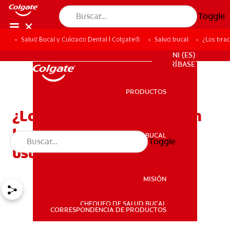
Toggle
Salud Bucal y Cuidado Dental | Colgate®
Salud bucal
¿Los brac
PROMOCIONES
NI (ES)
SUSCRÍBASE
PRODUCTOS
PRODUCTOS
¿Los brackets blancos son
la opción correcta para
SALUD BUCAL
Toggle
SALUD BUCAL
usted?
MISIÓN
CHEQUEO DE SALUD BUCAL
MISIÓN
CORRESPONDENCIA DE PRODUCTOS