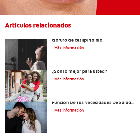
Artículos relacionados
Ventajas de los enjuagues bucales con
cloruro de cetilpiridinio
Más información
Enjuagues bucales con clorhexidina:
¿Son lo mejor para usted?
Más información
¿Cómo Elegir Un Enjuague Bucal En
Función De Tus Necesidades De Salud
Oral?
Más información