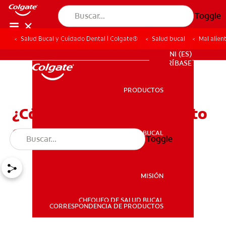
Toggle
Salud Bucal y Cuidado Dental | Colgate®
Salud bucal
Mal alien
PROMOCIONES
NI (ES)
SUSCRÍBASE
PRODUCTOS
PRODUCTOS
¿Cómo quitar el mal aliento
con remedios caseros?
SALUD BUCAL
Toggle
SALUD BUCAL
MISIÓN
CHEQUEO DE SALUD BUCAL
MISIÓN
CORRESPONDENCIA DE PRODUCTOS