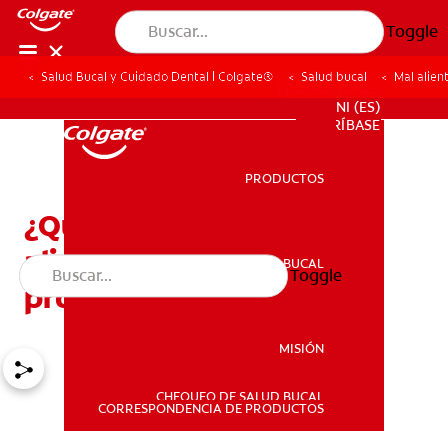
Toggle
Salud Bucal y Cuidado Dental | Colgate®
Salud bucal
Mal alien
PROMOCIONES
NI (ES)
SUSCRÍBASE
PRODUCTOS
PRODUCTOS
¿Qué es la halitosis? ¿Mal
aliento ocasional o
SALUD BUCAL
Toggle
SALUD BUCAL
problema crónico?
MISIÓN
CHEQUEO DE SALUD BUCAL
MISIÓN
CORRESPONDENCIA DE PRODUCTOS