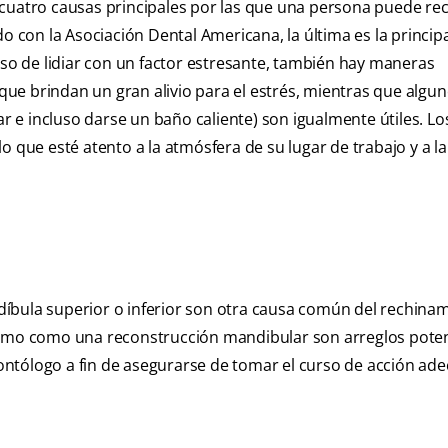
las cuatro causas principales por las que una persona puede rec
on la Asociación Dental Americana, la última es la principal
eso de lidiar con un factor estresante, también hay maneras
 que brindan un gran alivio para el estrés, mientras que algu
e incluso darse un baño caliente) son igualmente útiles. Lo
o que esté atento a la atmósfera de su lugar de trabajo y a 
íbula superior o inferior son otra causa común del rechina
remo como una reconstrucción mandibular son arreglos poten
ntólogo a fin de asegurarse de tomar el curso de acción ad