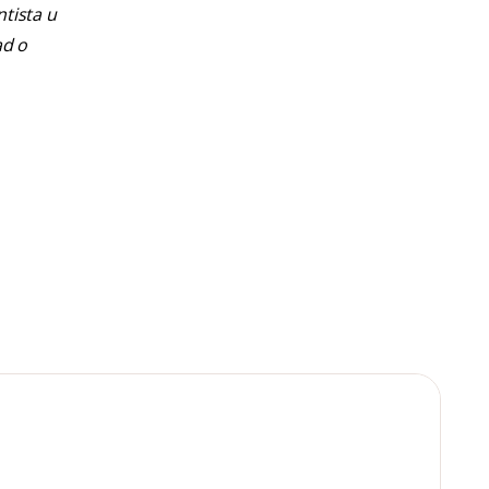
ntista u
ad o