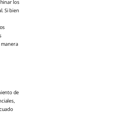
hinar los
. Si bien
nos
s
la manera
miento de
ciales,
ecuado