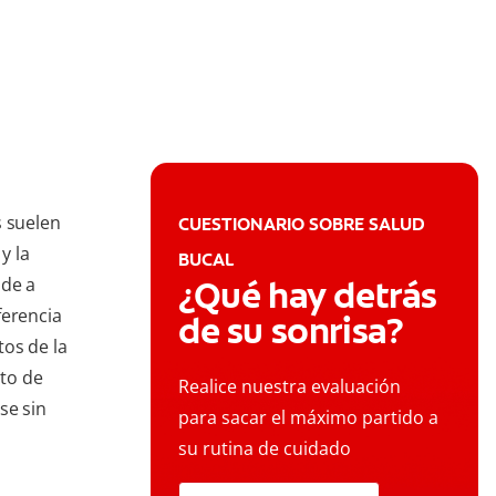
s suelen
CUESTIONARIO SOBRE SALUD
y la
BUCAL
nde a
¿Qué hay detrás
ferencia
de su sonrisa?
os de la
to de
Realice nuestra evaluación
se sin
para sacar el máximo partido a
su rutina de cuidado