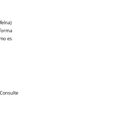
feína)
 forma
smo es
 Consulte