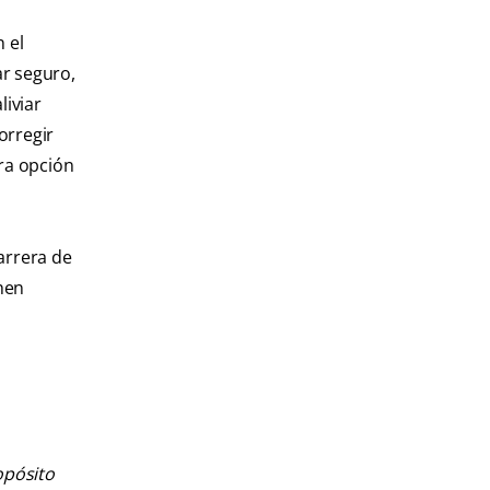
 el
ar seguro,
liviar
orregir
tra opción
arrera de
hen
opósito