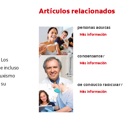
Artículos relacionados
Pulpotomía en
personas adultas
Más información
¿Qué es la osteítis
condensante?
 Los
Más información
 e incluso
ruxismo
¿Qué es un tratamiento
 su
de conducto radicular?
Más información