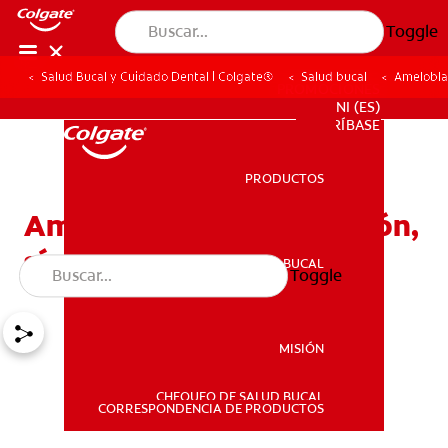
Toggle
Salud Bucal y Cuidado Dental | Colgate®
Salud bucal
Amelobla
PROMOCIONES
NI (ES)
SUSCRÍBASE
PRODUCTOS
PRODUCTOS
Ameloblastoma: Definición,
síntomas y tratamiento
SALUD BUCAL
Toggle
SALUD BUCAL
MISIÓN
CHEQUEO DE SALUD BUCAL
MISIÓN
CORRESPONDENCIA DE PRODUCTOS