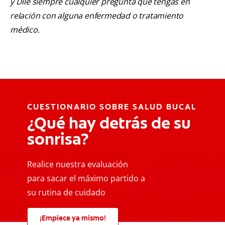
y Dile siempre cualquier pregunta que tengas en
relación con alguna enfermedad o tratamiento
médico.
CUESTIONARIO SOBRE SALUD BUCAL
¿Qué hay detrás de su
sonrisa?
Realice nuestra evaluación
para sacar el máximo partido a
su rutina de cuidado
¡Empiece ya mismo!