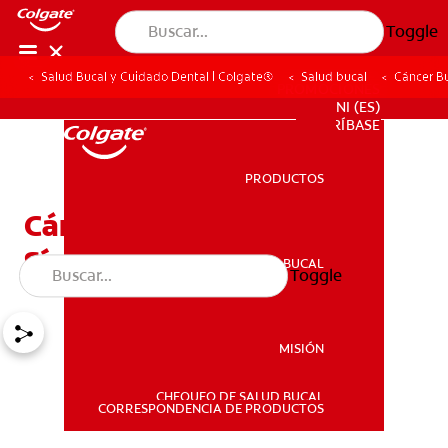
Toggle
Salud Bucal y Cuidado Dental | Colgate®
Salud bucal
Cáncer Bu
PROMOCIONES
NI (ES)
SUSCRÍBASE
PRODUCTOS
PRODUCTOS
Cáncer Bucal: Signos Y
Síntomas
SALUD BUCAL
Toggle
SALUD BUCAL
MISIÓN
CHEQUEO DE SALUD BUCAL
MISIÓN
CORRESPONDENCIA DE PRODUCTOS