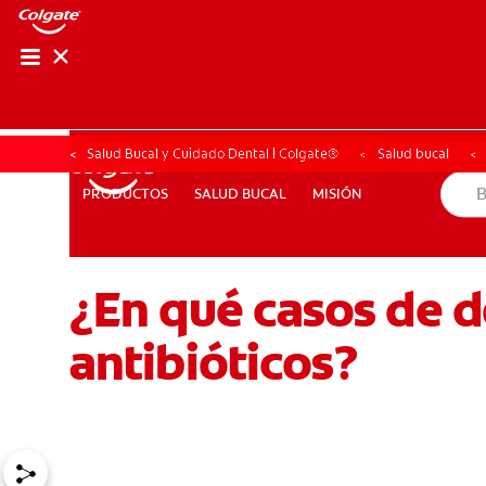
CHEQUEO DE SAL
CHEQUEO DE 
Salud Bucal y Cuidado Dental | Colgate®
Salud bucal
SALUD BUCAL
MISIÓN
PRODUCTOS
PRODUCTOS
SALUD BUCAL
MISIÓN
¿En qué casos de d
PROMOCIONES
NI (ES)
SUSCRÍBASE
antibióticos?