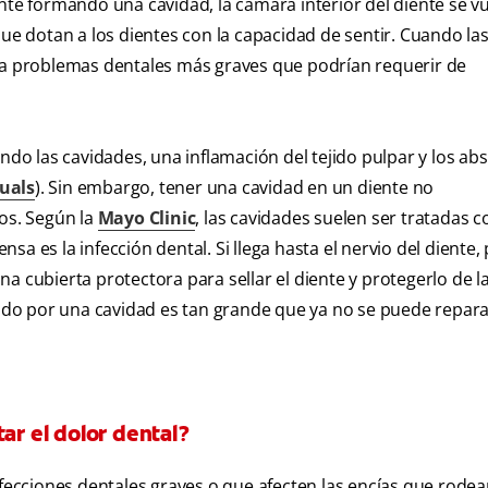
nte formando una cavidad, la cámara interior del diente se v
que dotan a los dientes con la capacidad de sentir. Cuando la
r a problemas dentales más graves que podrían requerir de
endo las cavidades, una inflamación del tejido pulpar y los ab
uals
). Sin embargo, tener una cavidad en un diente no
cos. Según la
Mayo Clinic
, las cavidades suelen ser tratadas c
a es la infección dental. Si llega hasta el nervio del diente,
a cubierta protectora para sellar el diente y protegerlo de l
sado por una cavidad es tan grande que ya no se puede repara
ar el dolor dental?
nfecciones dentales graves o que afecten las encías que rode