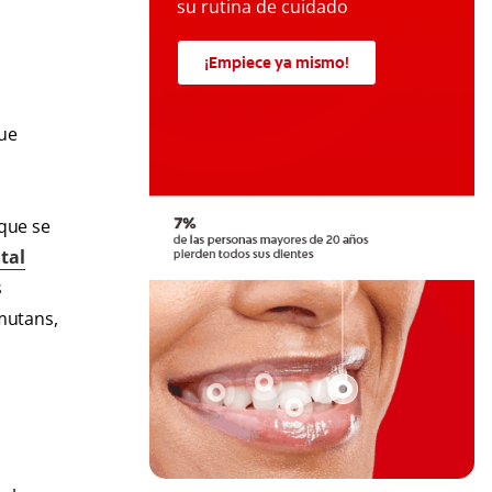
su rutina de cuidado
¡Empiece ya mismo!
que
que se
tal
s
 mutans,