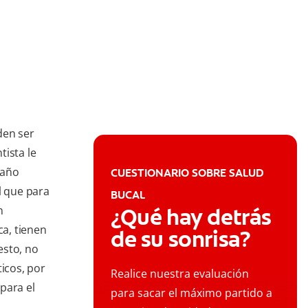
den ser
tista le
raño
CUESTIONARIO SOBRE SALUD
 que para
BUCAL
n
¿Qué hay detrás
ca, tienen
de su sonrisa?
esto, no
ticos, por
Realice nuestra evaluación
para el
para sacar el máximo partido a