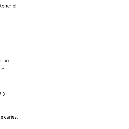
tener el
ar un
les:
r y
e caries.