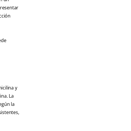
presentar
cción
ede
cilina y
ina. La
egún la
istentes,