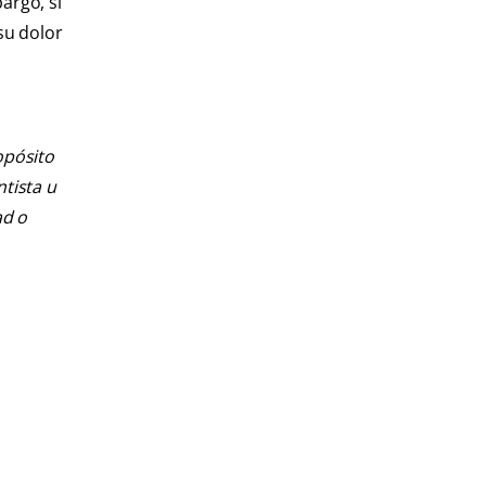
argo, si
su dolor
opósito
ntista u
ad o