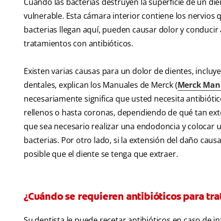
Cuando las bacterias destruyen la superficie de un die
vulnerable. Esta cámara interior contiene los nervios 
bacterias llegan aquí, pueden causar dolor y conduci
tratamientos con antibióticos.
Existen varias causas para un dolor de dientes, incluy
dentales, explican los Manuales de Merck (
Merck Man
necesariamente significa que usted necesita antibióti
rellenos o hasta coronas, dependiendo de qué tan extens
que sea necesario realizar una endodoncia y colocar un
bacterias. Por otro lado, si la extensión del daño cau
posible que el diente se tenga que extraer.
¿Cuándo se requieren antibióticos para trat
Su dentista le puede recetar antibióticos en caso de i