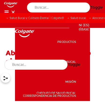
Toggle
Salud Bucal y Cuidado Dental | Colgate®
Salud bucal
Absceso 
PROMOCIONES
NI (ES)
SUSCRÍBASE
PRODUCTOS
PRODUCTOS
Absceso dental y absceso
gingival
SALUD BUCAL
Toggle
SALUD BUCAL
MISIÓN
CHEQUEO DE SALUD BUCAL
MISIÓN
CORRESPONDENCIA DE PRODUCTOS