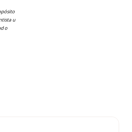
opósito
ntista u
ad o