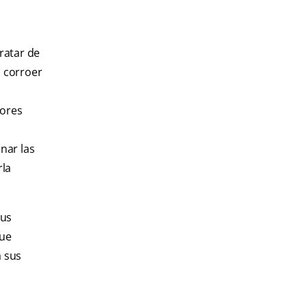
ratar de
 corroer
dores
nar las
rla
sus
que
a sus