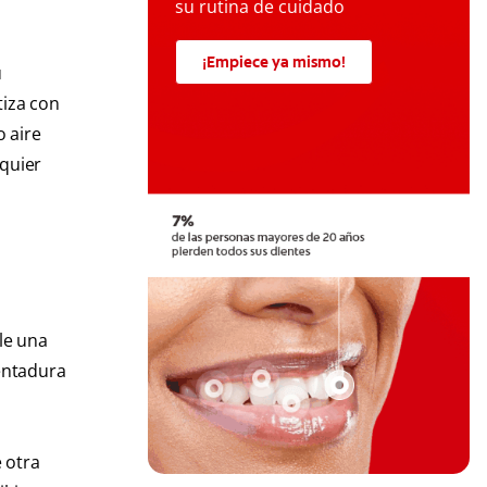
su rutina de cuidado
¡Empiece ya mismo!
u
tiza con
 aire
lquier
le una
dentadura
 otra