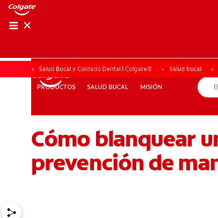
CHEQUEO DE SAL
CHEQUEO DE 
Salud Bucal y Cuidado Dental | Colgate®
Salud bucal
SALUD BUCAL
MISIÓN
PRODUCTOS
PRODUCTOS
SALUD BUCAL
MISIÓN
Cómo blanquear un
PROMOCIONES
NI (ES)
SUSCRÍBASE
prevención de ma