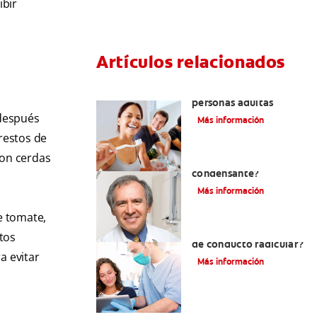
ibir
Artículos relacionados
Pulpotomía en
personas adultas
 después
Más información
restos de
con cerdas
¿Qué es la osteítis
condensante?
Más información
e tomate,
¿Qué es un tratamiento
tos
de conducto radicular?
a evitar
Más información