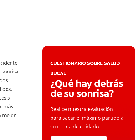
ccidente
CUESTIONARIO SOBRE SALUD
 sonrisa
BUCAL
 dos
¿Qué hay detrás
didos.
de su sonrisa?
tesis
al más
Realice nuestra evaluación
a mejor
para sacar el máximo partido a
su rutina de cuidado