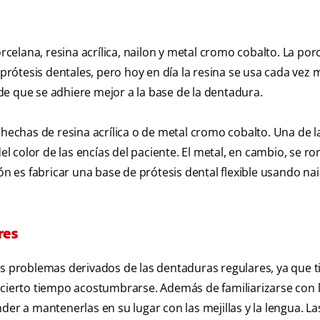
elana, resina acrílica, nailon y metal cromo cobalto. La por
 prótesis dentales, pero hoy en día la resina se usa cada vez 
e que se adhiere mejor a la base de la dentadura.
 hechas de resina acrílica o de metal cromo cobalto. Una de l
del color de las encías del paciente. El metal, en cambio, se 
ón es fabricar una base de prótesis dental flexible usando nai
res
os problemas derivados de las dentaduras regulares, ya que 
 cierto tiempo acostumbrarse. Además de familiarizarse con 
der a mantenerlas en su lugar con las mejillas y la lengua. La