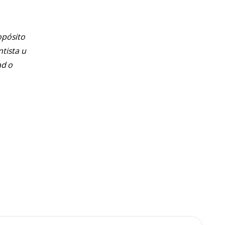
opósito
ntista u
ad o