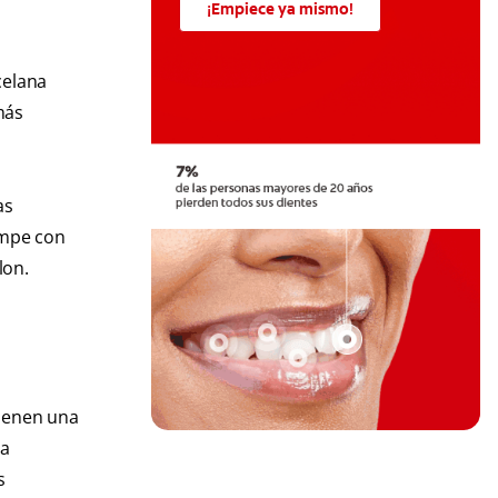
¡Empiece ya mismo!
celana
más
as
rompe con
lon.
tienen una
la
s