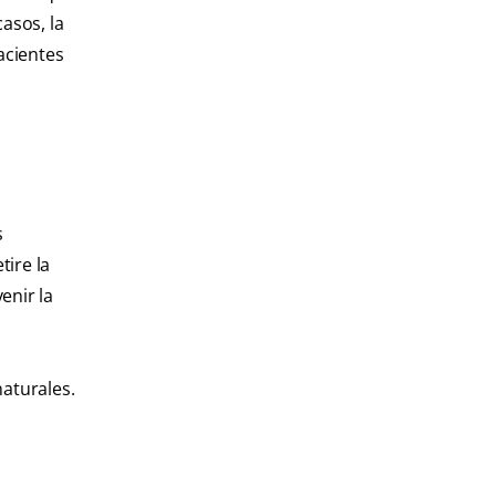
asos, la
acientes
s
tire la
enir la
naturales.