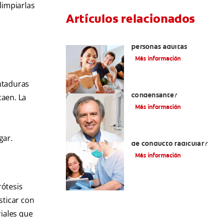
limpiarlas
Artículos relacionados
Pulpotomía en
personas adultas
Más información
ntaduras
¿Qué es la osteítis
condensante?
caen. La
Más información
¿Qué es un tratamiento
gar.
de conducto radicular?
Más información
rótesis
sticar con
riales que