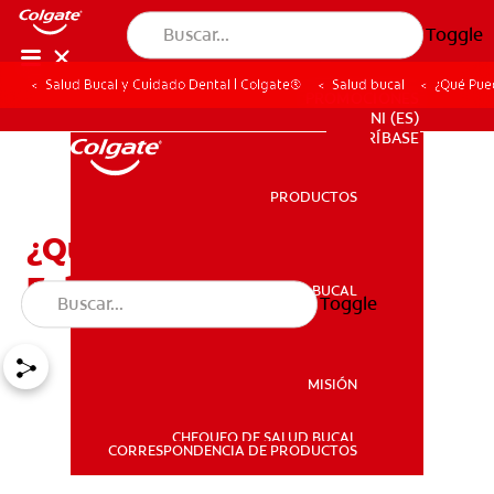
Toggle
Salud Bucal y Cuidado Dental | Colgate®
Salud bucal
¿Qué Pued
PROMOCIONES
NI (ES)
SUSCRÍBASE
PRODUCTOS
PRODUCTOS
¿Qué Puede Hacer Si Le
Faltan Dientes?
SALUD BUCAL
Toggle
SALUD BUCAL
MISIÓN
CHEQUEO DE SALUD BUCAL
MISIÓN
CORRESPONDENCIA DE PRODUCTOS