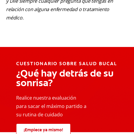
y Dile siempre cualquier pregunta que tengas en
relación con alguna enfermedad o tratamiento
médico.
CUESTIONARIO SOBRE SALUD BUCAL
¿Qué hay detrás de su
sonrisa?
Realice nuestra evaluación
para sacar el máximo partido a
su rutina de cuidado
¡Empiece ya mismo!