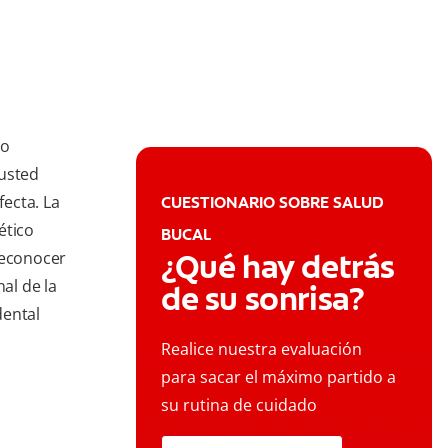
to
 usted
ecta. La
CUESTIONARIO SOBRE SALUD
ético
BUCAL
¿Qué hay detrás
Reconocer
al de la
de su sonrisa?
dental
Realice nuestra evaluación
para sacar el máximo partido a
su rutina de cuidado