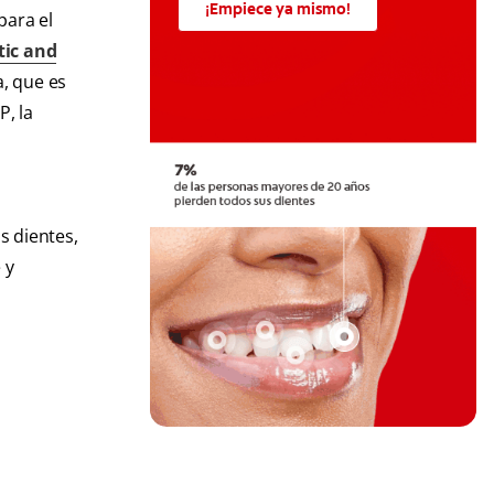
¡Empiece ya mismo!
para el
tic and
a, que es
, la
s dientes,
 y