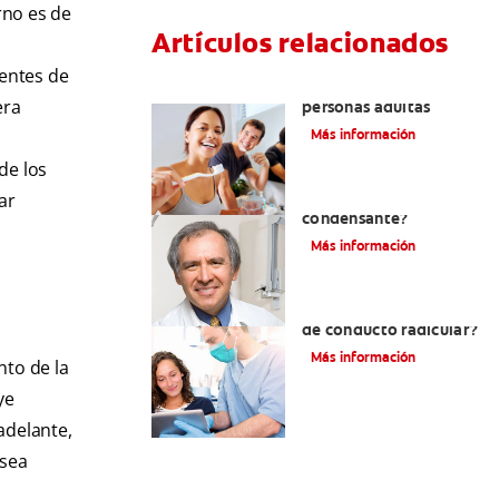
rno es de
Artículos relacionados
ientes de
Pulpotomía en
era
personas adultas
Más información
de los
¿Qué es la osteítis
ar
condensante?
Más información
¿Qué es un tratamiento
de conducto radicular?
Más información
nto de la
ye
adelante,
 sea