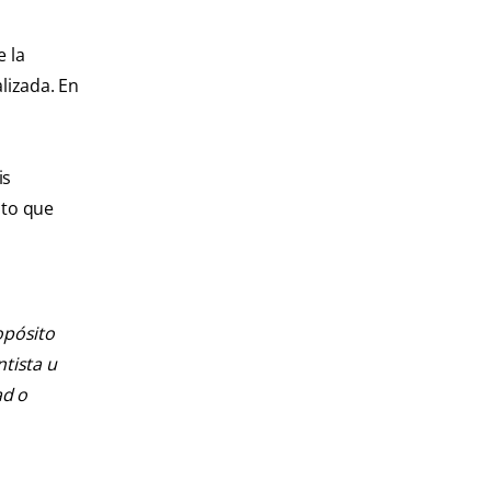
e la
lizada. En
is
nto que
opósito
ntista u
ad o