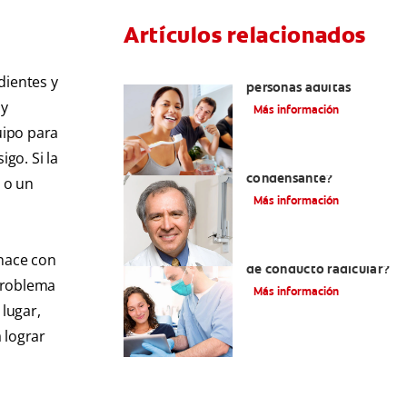
Artículos relacionados
Pulpotomía en
dientes y
personas adultas
 y
Más información
uipo para
go. Si la
¿Qué es la osteítis
condensante?
a o un
Más información
¿Qué es un tratamiento
 nace con
de conducto radicular?
 problema
Más información
lugar,
 lograr