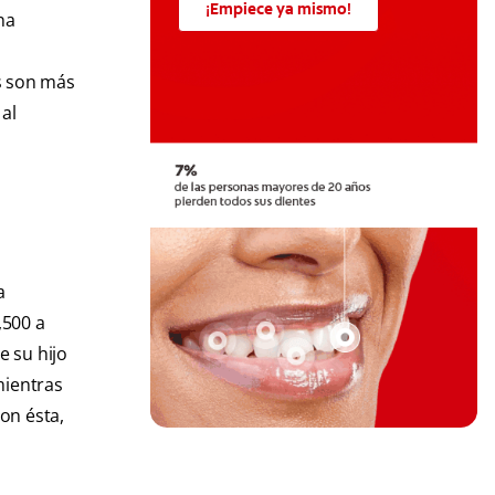
¡Empiece ya mismo!
na
os son más
al
a
,500 a
e su hijo
mientras
on ésta,