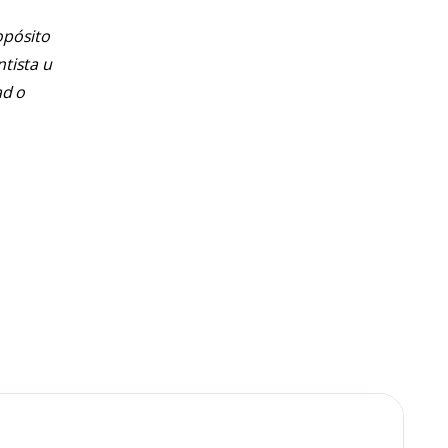
opósito
ntista u
ad o