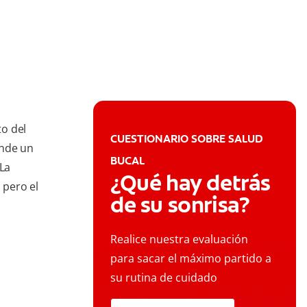
o del
CUESTIONARIO SOBRE SALUD
onde un
BUCAL
 La
¿Qué hay detrás
 pero el
de su sonrisa?
Realice nuestra evaluación
para sacar el máximo partido a
su rutina de cuidado