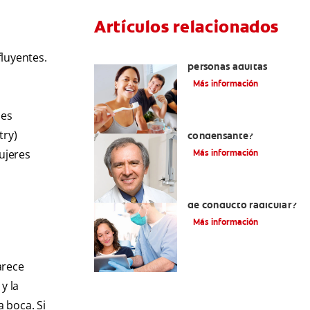
Artículos relacionados
Pulpotomía en
fluyentes.
personas adultas
Más información
mes
¿Qué es la osteítis
try)
condensante?
ujeres
Más información
¿Qué es un tratamiento
de conducto radicular?
Más información
arece
y la
a boca. Si