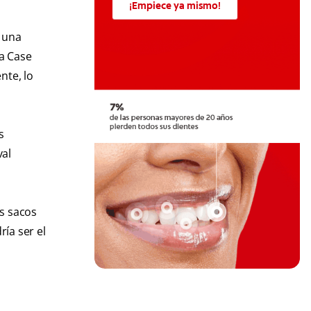
¡Empiece ya mismo!
n una
ta Case
nte, lo
s
val
os sacos
ía ser el