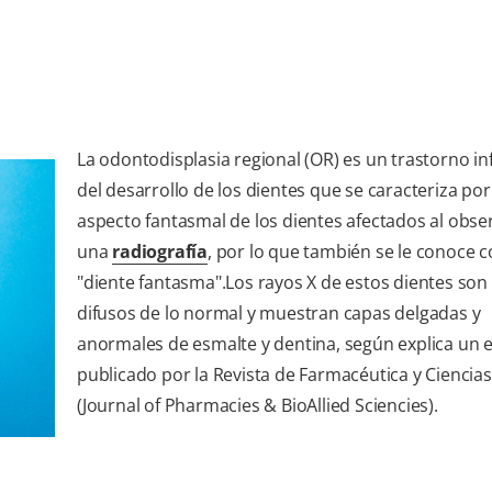
La odontodisplasia regional (OR) es un trastorno i
del desarrollo de los dientes que se caracteriza po
aspecto fantasmal de los dientes afectados al obse
una
radiografía
, por lo que también se le conoce 
"diente fantasma".Los rayos X de estos dientes so
difusos de lo normal y muestran capas delgadas y
anormales de esmalte y dentina, según explica un 
publicado por la Revista de Farmacéutica y Ciencias
(Journal of Pharmacies & BioAllied Sciencies).