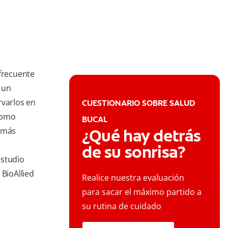
nfrecuente
r un
rvarlos en
CUESTIONARIO SOBRE SALUD
como
BUCAL
n más
¿Qué hay detrás
de su sonrisa?
estudio
 BioAllied
Realice nuestra evaluación
para sacar el máximo partido a
su rutina de cuidado