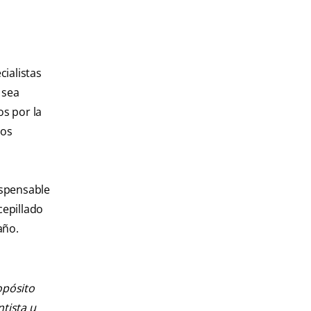
ialistas
 sea
os por la
los
ispensable
cepillado
año.
opósito
ntista u