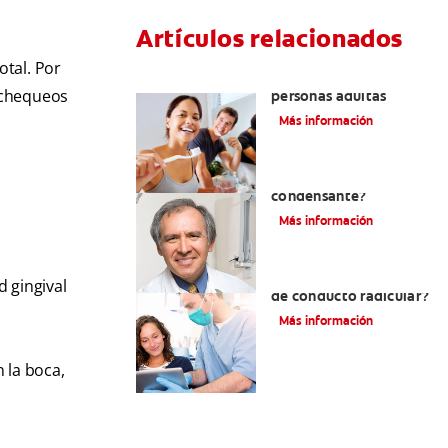
Artículos relacionados
otal. Por
Pulpotomía en
a chequeos
personas adultas
Más información
¿Qué es la osteítis
condensante?
Más información
¿Qué es un tratamiento
 gingival
de conducto radicular?
Más información
 la boca,