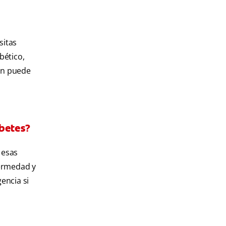
sitas
bético,
ién puede
abetes?
 esas
fermedad y
encia si