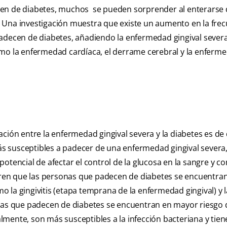
cen de diabetes, muchos se pueden sorprender al enterarse
 Una investigación muestra que existe un aumento en la frec
adecen de diabetes, añadiendo la enfermedad gingival severa a
omo la enfermedad cardíaca, el derrame cerebral y la enferm
ción entre la enfermedad gingival severa y la diabetes es de 
s susceptibles a padecer de una enfermedad gingival severa,
tencial de afectar el control de la glucosa en la sangre y co
ieren que las personas que padecen de diabetes se encuentra
 la gingivitis (etapa temprana de la enfermedad gingival) y l
onas que padecen de diabetes se encuentran en mayor riesgo 
mente, son más susceptibles a la infección bacteriana y tie