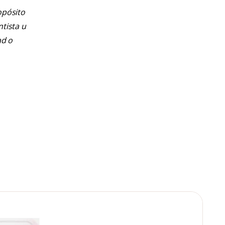
opósito
ntista u
ad o