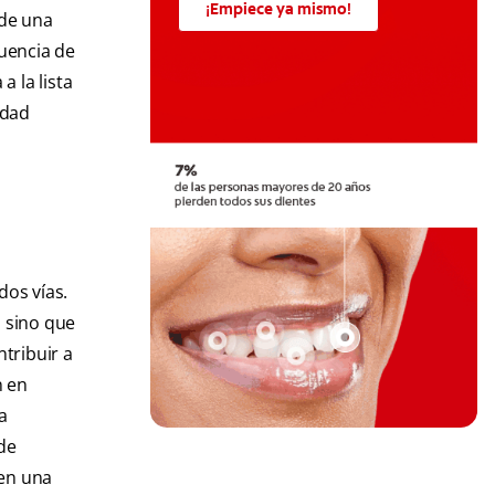
¡Empiece ya mismo!
 de una
uencia de
 la lista
edad
dos vías.
 sino que
ntribuir a
n en
a
de
nen una