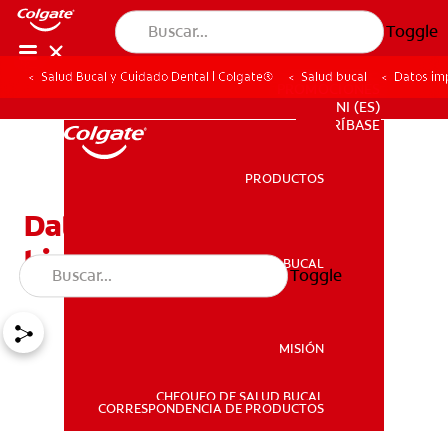
Toggle
Salud Bucal y Cuidado Dental | Colgate®
Salud bucal
Datos imp
PROMOCIONES
NI (ES)
SUSCRÍBASE
PRODUCTOS
PRODUCTOS
Datos importantes de la
historia de la ortodoncia
SALUD BUCAL
Toggle
SALUD BUCAL
MISIÓN
CHEQUEO DE SALUD BUCAL
MISIÓN
CORRESPONDENCIA DE PRODUCTOS