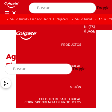
Toggle
Salud Bucal y Cuidado Dental | Colgate®
Salud bucal
Agua Emb
PROMOCIONES
NI (ES)
SUSCRÍBASE
PRODUCTOS
PRODUCTOS
Agua Embotellada Y
Fluoruro
SALUD BUCAL
Toggle
SALUD BUCAL
MISIÓN
CHEQUEO DE SALUD BUCAL
MISIÓN
CORRESPONDENCIA DE PRODUCTOS