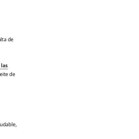
lta de
 las
eite de
ludable,