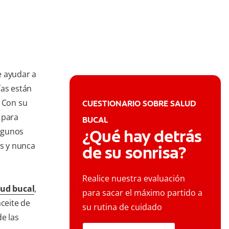
e ayudar a
ías están
. Con su
CUESTIONARIO SOBRE SALUD
 para
BUCAL
algunos
¿Qué hay detrás
as y nunca
de su sonrisa?
Realice nuestra evaluación
lud bucal
,
para sacar el máximo partido a
aceite de
su rutina de cuidado
de las