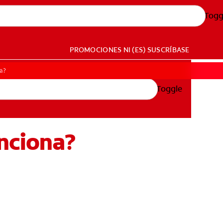
Togg
PROMOCIONES
NI (ES)
SUSCRÍBASE
na?
Toggle
unciona?