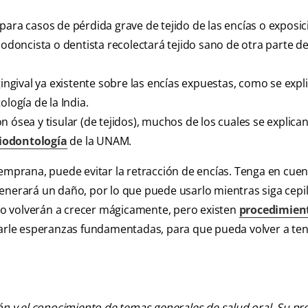
para casos de pérdida grave de tejido de las encías o exposic
iodoncista o dentista recolectará tejido sano de otra parte de
gingival ya existente sobre las encías expuestas, como se expl
logía de la India.
 ósea y tisular (de tejidos), muchos de los cuales se explican
riodontología
de la UNAM.
temprana, puede evitar la retracción de encías. Tenga en cuen
generará un daño, por lo que puede usarlo mientras siga cepi
 no volverán a crecer mágicamente, pero existen
procedimien
darle esperanzas fundamentadas, para que pueda volver a ten
ión y el conocimiento de temas generales de salud oral. Su pr