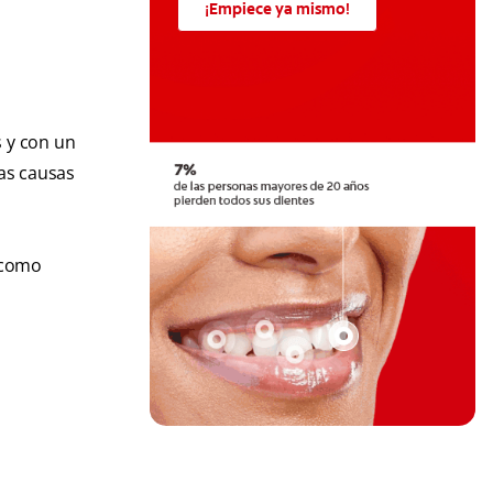
¡Empiece ya mismo!
s y con un
tas causas
 como