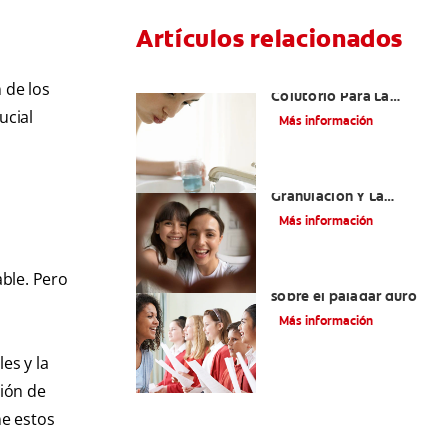
Artículos relacionados
¿Cuál Es El Mejor
 de los
Colutorio Para La
Gingivitis?
ucial
Más información
El Tejido De
Granulación Y La
Cicatrización De
Más información
Heridas En La Boca
ble. Pero
Todo lo que debe saber
sobre el paladar duro
Más información
es y la
ión de
ne estos