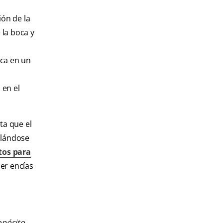
ión de la
 la boca y
ica en un
 en el
ta que el
llándose
tos para
er encías
opósito