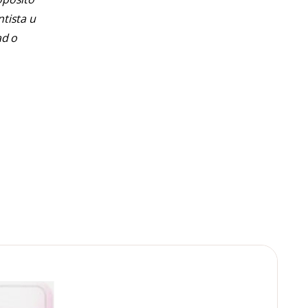
ntista u
ad o