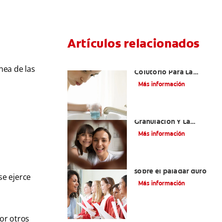
Artículos relacionados
¿Cuál Es El Mejor
nea de las
Colutorio Para La
Gingivitis?
Más información
El Tejido De
Granulación Y La
Cicatrización De
Más información
Heridas En La Boca
Todo lo que debe saber
sobre el paladar duro
se ejerce
Más información
por otros