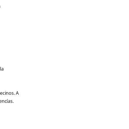
a
la
ecinos. A
encías.