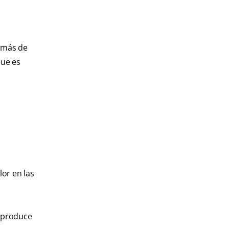
demás de
que es
lor en las
e produce