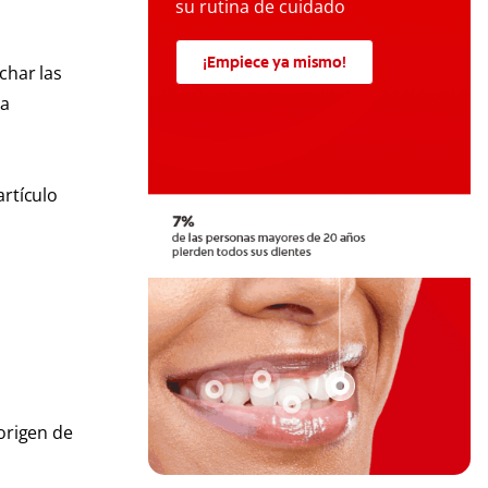
su rutina de cuidado
¡Empiece ya mismo!
char las
la
artículo
 origen de