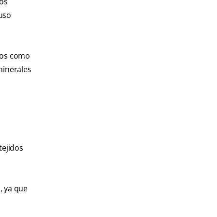
tos
luso
ivos como
minerales
tejidos
, ya que