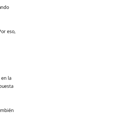
nando
Por eso,
 en la
spuesta
también