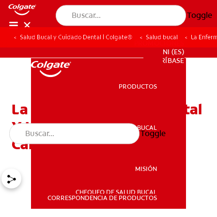
Toggle
Salud Bucal y Cuidado Dental | Colgate®
Salud bucal
La Enfer
PROMOCIONES
NI (ES)
SUSCRÍBASE
PRODUCTOS
PRODUCTOS
La Enfermedad Periodontal
Y La Enfermedad
SALUD BUCAL
Toggle
SALUD BUCAL
Cardiovascular
MISIÓN
CHEQUEO DE SALUD BUCAL
MISIÓN
CORRESPONDENCIA DE PRODUCTOS