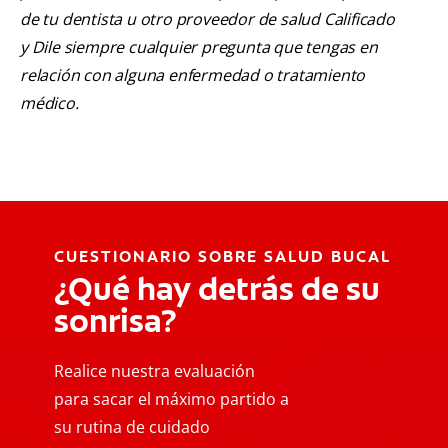
de tu dentista u otro proveedor de salud Calificado
y Dile siempre cualquier pregunta que tengas en
relación con alguna enfermedad o tratamiento
médico.
CUESTIONARIO SOBRE SALUD BUCAL
¿Qué hay detrás de su
sonrisa?
Realice nuestra evaluación
para sacar el máximo partido a
su rutina de cuidado