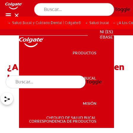
Toggle
Salud Bucal y Cuidado Dental | Colgate®
Salud bucal
¿A Los C
PROMOCIONES
NI (ES)
SUSCRÍBASE
PRODUCTOS
PRODUCTOS
¿A Los Cuántos Meses Salen
Los Dientes?
SALUD BUCAL
Toggle
SALUD BUCAL
MISIÓN
CHEQUEO DE SALUD BUCAL
MISIÓN
CORRESPONDENCIA DE PRODUCTOS