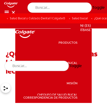
Toggle
Salud Bucal y Cuidado Dental | Colgate®
Salud bucal
¿Qué ocas
PROMOCIONES
NI (ES)
SUSCRÍBASE
PRODUCTOS
PRODUCTOS
¿Qué ocasiona las manchas
blancas en los dientes de
SALUD BUCAL
Toggle
SALUD BUCAL
leche?
MISIÓN
CHEQUEO DE SALUD BUCAL
MISIÓN
CORRESPONDENCIA DE PRODUCTOS