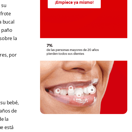
¡Empiece ya mismo!
 su
frote
a bucal
n paño
sobre la
res, por
 su bebé,
 años de
e la
ue está