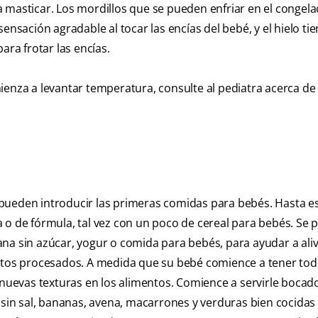
 masticar. Los mordillos que se pueden enfriar en el congel
ensación agradable al tocar las encías del bebé, y el hielo ti
ara frotar las encías.
ienza a levantar temperatura, consulte al pediatra acerca de
pueden introducir las primeras comidas para bebés. Hasta e
 o de fórmula, tal vez con un poco de cereal para bebés. Se
na sin azúcar, yogur o comida para bebés, para ayudar a alivi
entos procesados. A medida que su bebé comience a tener tod
n nuevas texturas en los alimentos. Comience a servirle bocad
in sal, bananas, avena, macarrones y verduras bien cocidas