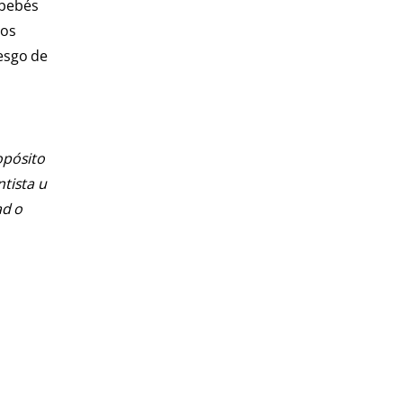
 bebés
ros
iesgo de
opósito
ntista u
ad o