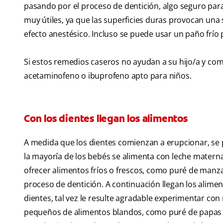
pasando por el proceso de dentición, algo seguro para
muy útiles, ya que las superficies duras provocan una s
efecto anestésico. Incluso se puede usar un paño frío p
Si estos remedios caseros no ayudan a su hijo/a y com
acetaminofeno o ibuprofeno apto para niños.
Con los dientes llegan los alimentos
A medida que los dientes comienzan a erupcionar, se 
la mayoría de los bebés se alimenta con leche materna
ofrecer alimentos fríos o frescos, como puré de manza
proceso de dentición. A continuación llegan los alim
dientes, tal vez le resulte agradable experimentar co
pequeños de alimentos blandos, como puré de papas s