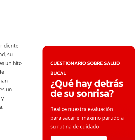
r diente
ad, su
es un hito
CUESTIONARIO SOBRE SALUD
de
BUCAL
¿Qué hay detrás
onan
es un
de su sonrisa?
 y
a.
Realice nuestra evaluación
para sacar el máximo partido a
su rutina de cuidado