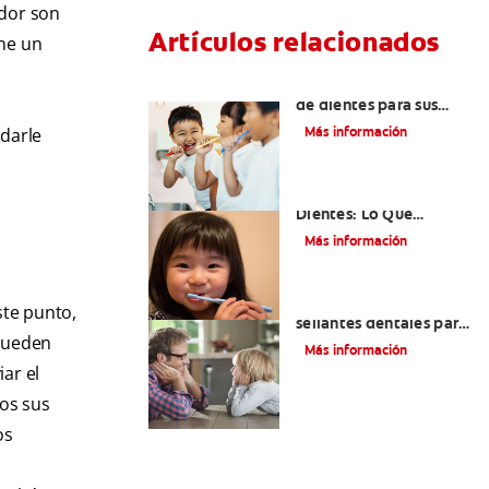
ador son
Artículos relacionados
ene un
Elegir el mejor cepillo
de dientes para sus
hijos
Más información
 darle
Selladores Para Los
Dientes: Lo Que
Necesita Saber
Más información
Los beneficios de los
ste punto,
sellantes dentales para
 pueden
niños
Más información
ar el
os sus
os