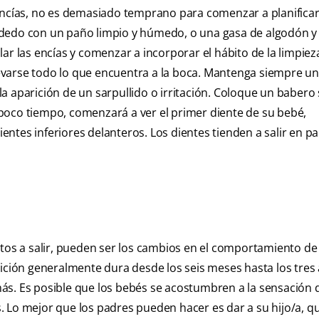
 encías, no es demasiado temprano para comenzar a planificar
 dedo con un paño limpio y húmedo, o una gasa de algodón y 
ar las encías y comenzar a incorporar el hábito de la limpiez
 llevarse todo lo que encuentra a la boca. Mantenga siempre u
a aparición de un sarpullido o irritación. Coloque un babero 
poco tiempo, comenzará a ver el primer diente de su bebé,
ntes inferiores delanteros. Los dientes tienden a salir en pa
ntos a salir, pueden ser los cambios en el comportamiento de
tición generalmente dura desde los seis meses hasta los tres
ás. Es posible que los bebés se acostumbren a la sensación d
 Lo mejor que los padres pueden hacer es dar a su hijo/a, q