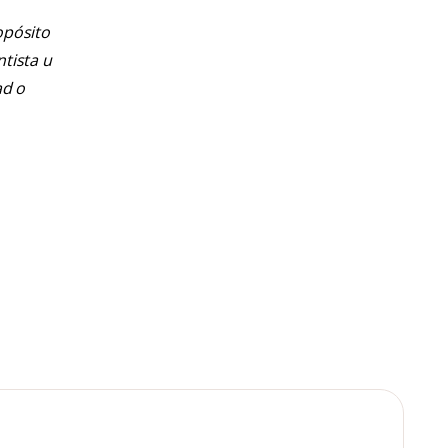
opósito
ntista u
ad o