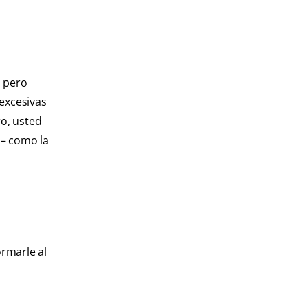
, pero
 excesivas
ro, usted
 – como la
ormarle al