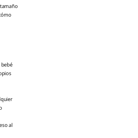
l tamaño
e cómo
l bebé
opios
lquier
to
eso al