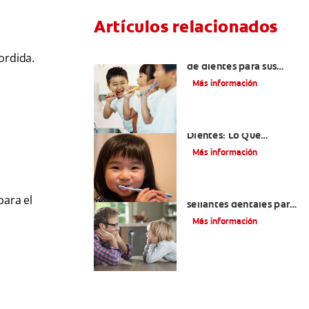
Artículos relacionados
Elegir el mejor cepillo
ordida.
de dientes para sus
hijos
Más información
Selladores Para Los
Dientes: Lo Que
Necesita Saber
Más información
Los beneficios de los
para el
sellantes dentales para
niños
Más información