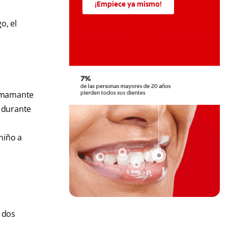
¡Empiece ya mismo!
o, el
 amamante
e durante
niño a
s dos