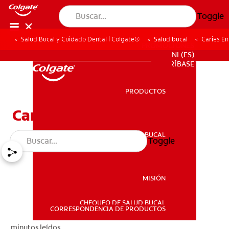
Toggle
Salud Bucal y Cuidado Dental | Colgate®
Salud bucal
Caries En
PROMOCIONES
NI (ES)
SUSCRÍBASE
PRODUCTOS
PRODUCTOS
Caries En Niños: ¿Qué Es?
SALUD BUCAL
Toggle
SALUD BUCAL
MISIÓN
CHEQUEO DE SALUD BUCAL
MISIÓN
CORRESPONDENCIA DE PRODUCTOS
minutos leídos