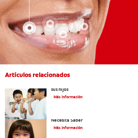
Artículos relacionados
Elegir el mejor cepillo de dientes para
sus hijos
Más información
Selladores Para Los Dientes: Lo Que
Necesita Saber
Más información