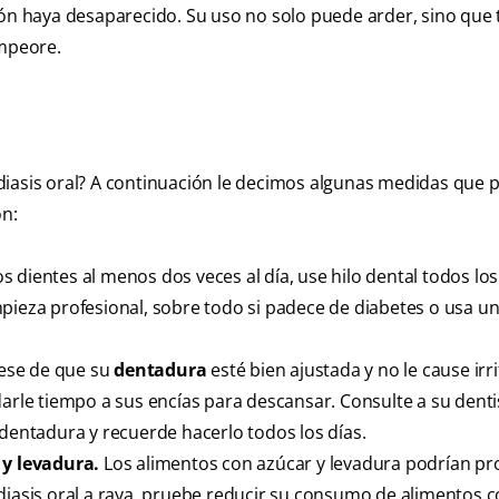
ción haya desaparecido. Su uso no solo puede arder, sino que
empeore.
diasis oral? A continuación le decimos algunas medidas que 
ón:
os dientes al menos dos veces al día, use hilo dental todos los
pieza profesional, sobre todo si padece de diabetes o usa u
ese de que su
dentadura
esté bien ajustada y no le cause irri
darle tiempo a sus encías para descansar. Consulte a su denti
 dentadura y recuerde hacerlo todos los días.
y levadura.
Los alimentos con azúcar y levadura podrían pr
idiasis oral a raya, pruebe reducir su consumo de alimentos 