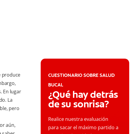
ue produce
CUESTIONARIO SOBRE SALUD
mbargo,
BUCAL
 En lugar
¿Qué hay detrás
do. La
de su sonrisa?
ble, pero
Realice nuestra evaluación
or aún,
para sacar el máximo partido a
a saber