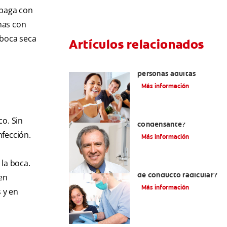
opaga con
nas con
 boca seca
Artículos relacionados
Pulpotomía en
personas adultas
Más información
¿Qué es la osteítis
co. Sin
condensante?
nfección.
Más información
 la boca.
¿Qué es un tratamiento
de conducto radicular?
den
Más información
 y en