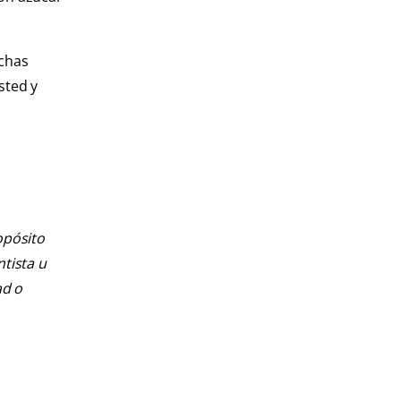
uchas
sted y
opósito
ntista u
ad o