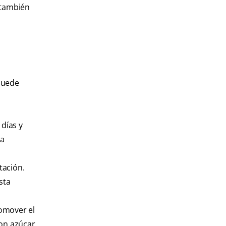
 también
puede
 días y
na
tación.
sta
omover el
con azúcar