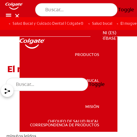
Toggle
Salud Bucal y Cuidado Dental | Colgate®
Salud bucal
El mugue
PROMOCIONES
NI (ES)
SUSCRÍBASE
PRODUCTOS
PRODUCTOS
El muguet
SALUD BUCAL
Toggle
SALUD BUCAL
MISIÓN
CHEQUEO DE SALUD BUCAL
MISIÓN
CORRESPONDENCIA DE PRODUCTOS
minutos leídos