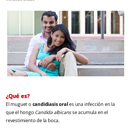
CHEQUEO DE SALUD BUCAL
CORRESPONDENCIA DE PRODUCTOS
PROMOCIONES
NI (ES)
SUSCRÍBASE
¿Qué es?
El muguet o
candidiasis oral
es una infección en la
que el hongo
Candida albicans
se acumula en el
revestimiento de la boca.