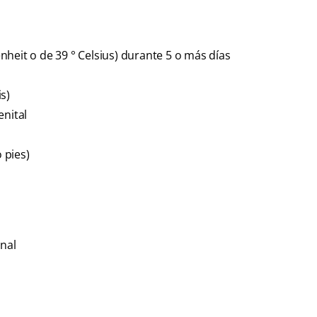
heit o de 39 ° Celsius) durante 5 o más días
s)
enital
 pies)
inal