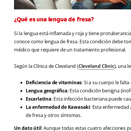
¿Qué es una lengua de fresa?
Si la lengua está inflamada y roja y tiene protubera
conoce como lengua de fresa. Esta condición debe to
médico que requiere de un tratamiento profesional.
Según la Clínica de Cleveland (
Cleveland Clinic
), una 
Deficiencia de vitaminas
: Si a su cuerpo le falt
Lengua geográfica
: Esta condición benigna (ino
Escarlatina
: Esta infección bacteriana puede cau
La enfermedad de Kawasaki
: Esta enfermedad 
de fresa y otros síntomas.
Un dato útil
: Aunque todas estas cuatro afecciones pu