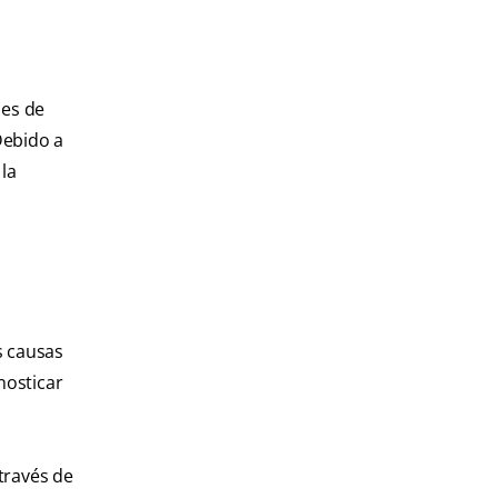
 es de
Debido a
la
s causas
nosticar
través de