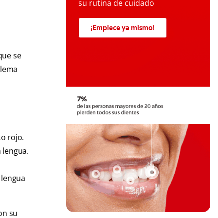
su rutina de cuidado
¡Empiece ya mismo!
que se
blema
to rojo.
 lengua.
 lengua
con
su