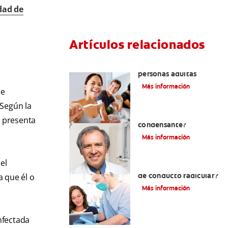
dad de
Artículos relacionados
Pulpotomía en
personas adultas
Más información
se
 Según la
¿Qué es la osteítis
e presenta
condensante?
Más información
el
¿Qué es un tratamiento
de conducto radicular?
a que él o
Más información
nfectada