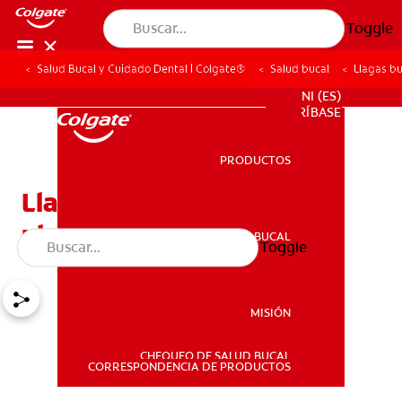
Toggle
Salud Bucal y Cuidado Dental | Colgate®
Salud bucal
Llagas bu
PROMOCIONES
NI (ES)
SUSCRÍBASE
PRODUCTOS
PRODUCTOS
Llagas bucales por colitis
ulcerosa
SALUD BUCAL
Toggle
SALUD BUCAL
MISIÓN
CHEQUEO DE SALUD BUCAL
MISIÓN
CORRESPONDENCIA DE PRODUCTOS