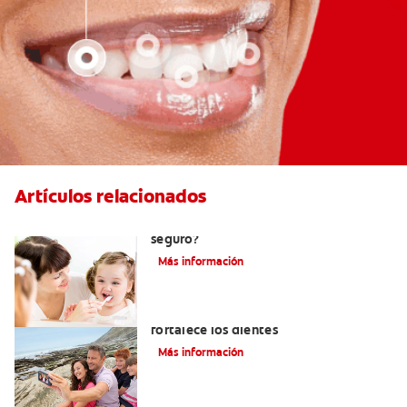
Artículos relacionados
Consumo de flúor para los bebés: ¿Es
seguro?
Más información
Los usos del flúor: Elemento que
fortalece los dientes
Más información
¿Qué es la crema dental con fluoruro