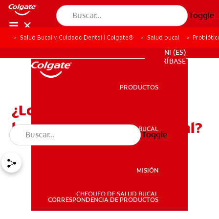
Toggle
Salud Bucal y Cuidado Dental | Colgate®
Salud bucal
Probiótic
PROMOCIONES
NI (ES)
SUSCRÍBASE
PRODUCTOS
PRODUCTOS
¿Los probióticos son
buenos para la salud bucal?
SALUD BUCAL
Toggle
SALUD BUCAL
MISIÓN
CHEQUEO DE SALUD BUCAL
MISIÓN
CORRESPONDENCIA DE PRODUCTOS