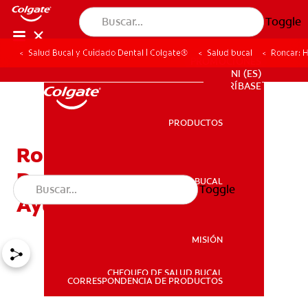
Toggle
Salud Bucal y Cuidado Dental | Colgate®
Salud bucal
Roncar: 
PROMOCIONES
NI (ES)
SUSCRÍBASE
PRODUCTOS
PRODUCTOS
Roncar: Hable Con Su
Dentista Para Obtener
SALUD BUCAL
Toggle
SALUD BUCAL
Ayuda
MISIÓN
CHEQUEO DE SALUD BUCAL
MISIÓN
CORRESPONDENCIA DE PRODUCTOS