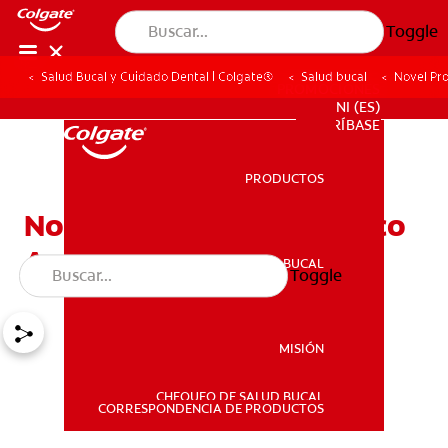
Toggle
Salud Bucal y Cuidado Dental | Colgate®
Salud bucal
Novel Pr
PROMOCIONES
NI (ES)
SUSCRÍBASE
PRODUCTOS
PRODUCTOS
Novel Producto Del Tabaco
Apela Por A La Juventud
SALUD BUCAL
Toggle
SALUD BUCAL
MISIÓN
CHEQUEO DE SALUD BUCAL
MISIÓN
CORRESPONDENCIA DE PRODUCTOS