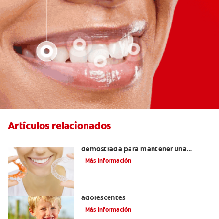
Artículos relacionados
Retenedores Hawley: Una forma
demostrada para mantener una
sonrisa derecha
Más información
Prevención de la obesidad en niños y
adolescentes
Más información