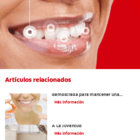
Artículos relacionados
Retenedores Hawley: Una forma
demostrada para mantener una
sonrisa derecha
Más información
Novel Producto Del Tabaco Apela Por
A La Juventud
Más información