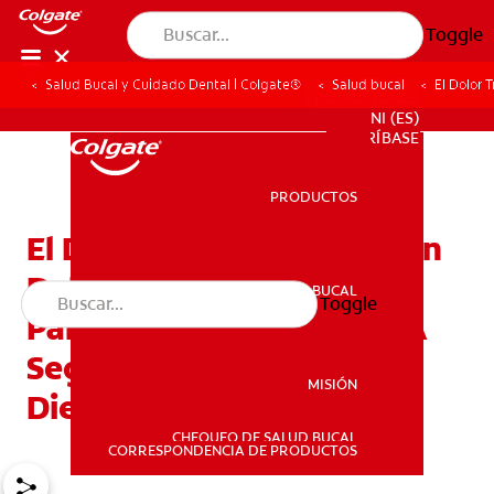
Toggle
Salud Bucal y Cuidado Dental | Colgate®
Salud bucal
El Dolor 
PROMOCIONES
NI (ES)
SUSCRÍBASE
PRODUCTOS
PRODUCTOS
El Dolor Tras La Extracción
Del Diente: Tres Consejos
SALUD BUCAL
Toggle
SALUD BUCAL
Para Ayudar A Sus Hijos A
Seguir Cepillándose Los
MISIÓN
Dientes
CHEQUEO DE SALUD BUCAL
MISIÓN
CORRESPONDENCIA DE PRODUCTOS