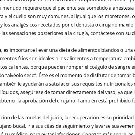
e a menudo requiere que el paciente sea sometido a anestesia
cara y el cuello son muy comunes, al igual que los moretones, 
los analgésicos recetados por el dentista o cirujano maxilo-f
las sensaciones posteriores a la cirugía, contáctese con su c
a, es importante llevar una dieta de alimentos blandos o una 
alimentos fríos son ideales o los alimentos a temperatura amb
tos calientes, porque pueden romper el coágulo de sangre e
o “alvéolo seco”. Éste es el momento de disfrutar de tomar b
mbién le ayudarán a satisfacer sus requisitos nutricionales 
 líquidos, asegúrese de tomar directamente del vaso, ya que 
obtener la aprobación del cirujano. También está prohibido 
ción de las muelas del juicio, la recuperación es su priorid
ujano bucal, ir a sus citas de seguimiento y lavarse suavemen
icó su médico, para evitar infecciones. Conozca más sobre la