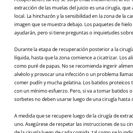
extracción de las muelas del juicio es una cirugía, qu
local. La hinchazón y la sensibilidad en la zona de la 
imagen que se muestra debajo. Los paquetes de hielo y 
ayudarán, pero si tiene preguntas o inquietudes sobre 
Durante la etapa de recuperación posterior a la cirugí
líquida, hasta que la zona comience a cicatrizar. Los 
como puré de papas. No se recomienda ingerir alimen
alvéolo y provocar una infección o un problema llamad
comer pudín y mucha gelatina. Los batidos proteicos ta
con un mínimo esfuerzo. Pero, si va a tomar batidos o
sorbetes no deben usarse luego de una cirugía hasta 
A medida que se recupere luego de la cirugía de extrac
uno. Asegúrese de respetar las instrucciones de su cir
de la cirugía luego de cada comida, tal como se lo ind