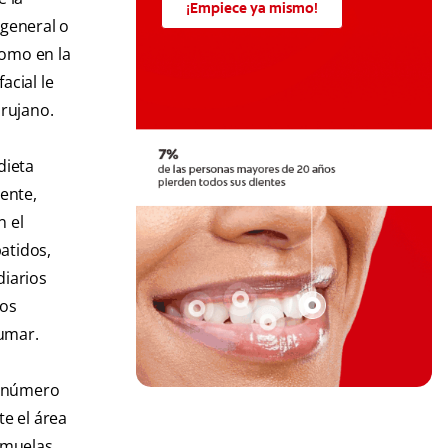
¡Empiece ya mismo!
 general o
como en la
acial le
irujano.
dieta
iente,
n el
atidos,
diarios
los
fumar.
ad número
te el área
s muelas