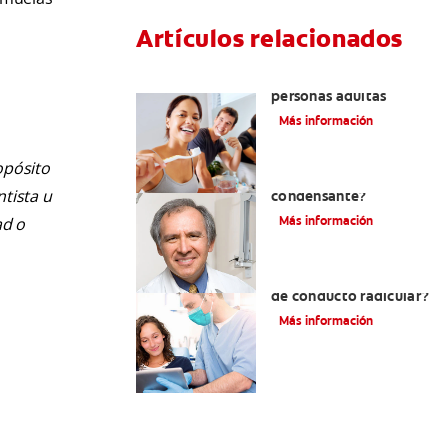
Artículos relacionados
Pulpotomía en
personas adultas
Más información
opósito
¿Qué es la osteítis
ntista u
condensante?
Más información
ad o
¿Qué es un tratamiento
de conducto radicular?
Más información