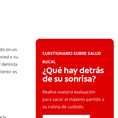
ido en un
CUESTIONARIO SOBRE SALUD
usted o su
BUCAL
 dentista
¿Qué hay detrás
sterior es
de su sonrisa?
Realice nuestra evaluación
para sacar el máximo partido a
su rutina de cuidado
e la