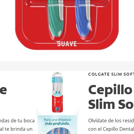
COLGATE SLIM SOF
te
Cepillo
Slim So
ndas de tu boca
Olvídate de los res
al te brinda un
con el Cepillo Denta