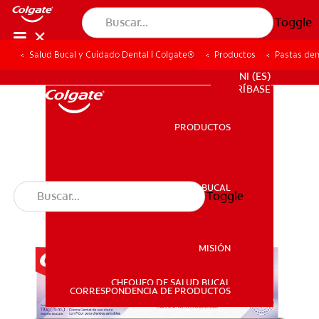
Toggle
Salud Bucal y Cuidado Dental | Colgate®
Productos
Pastas den
PROMOCIONES
NI (ES)
SUSCRÍBASE
PRODUCTOS
PRODUCTOS
SALUD BUCAL
Toggle
SALUD BUCAL
MISIÓN
CHEQUEO DE SALUD BUCAL
MISIÓN
CORRESPONDENCIA DE PRODUCTOS