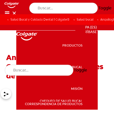
Toggle
Salud Bucal y Cuidado Dental | Colgate®
Salud bucal
Anquilogl
PROMOCIONES
PA (ES)
SUSCRÍBASE
PRODUCTOS
PRODUCTOS
Anquiloglosia posterior:
Complicaciones y opciones
SALUD BUCAL
Toggle
SALUD BUCAL
de tratamiento
MISIÓN
CHEQUEO DE SALUD BUCAL
MISIÓN
CORRESPONDENCIA DE PRODUCTOS