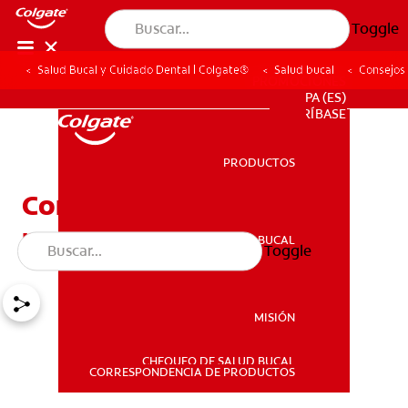
Toggle
Salud Bucal y Cuidado Dental | Colgate®
Salud bucal
Consejos
PROMOCIONES
PA (ES)
SUSCRÍBASE
PRODUCTOS
PRODUCTOS
Consejos de Salud bucal
para Niños
SALUD BUCAL
Toggle
SALUD BUCAL
MISIÓN
CHEQUEO DE SALUD BUCAL
MISIÓN
CORRESPONDENCIA DE PRODUCTOS