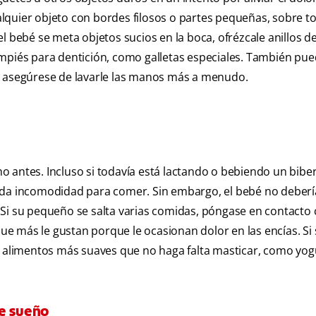
lquier objeto con bordes filosos o partes pequeñas, sobre t
l bebé se meta objetos sucios en la boca, ofrézcale anillos d
empiés para dentición, como galletas especiales. También pu
e asegúrese de lavarle las manos más a menudo.
 antes. Incluso si todavía está lactando o bebiendo un bibe
iada incomodidad para comer. Sin embargo, el bebé no deberí
Si su pequeño se salta varias comidas, póngase en contacto 
e más le gustan porque le ocasionan dolor en las encías. Si
e alimentos más suaves que no haga falta masticar, como yog
de sueño