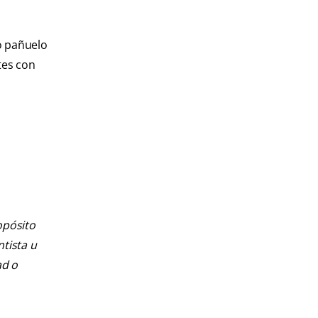
o pañuelo
tes con
opósito
ntista u
ad o