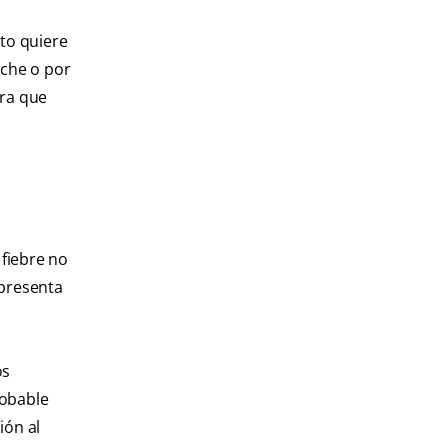
to quiere
oche o por
ara que
fiebre no
 presenta
os
robable
ión al