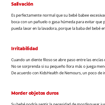
Salivación
Es perfectamente normal que su bebé babee excesivam
boca con un pañuelo o gasa húmeda para evitar que pre
pueda lavar en la lavadora, porque la baba del bebé en
Irritabilidad
Cuando un diente filoso se abre paso entre las encías
No se sorprenda si su pequeño llora más o juega menos
De acuerdo con KidsHealth de Nemours, un poco de irr
Morder objetos duros
Su bebé podría sentir la necesidad de mordisquear jugu