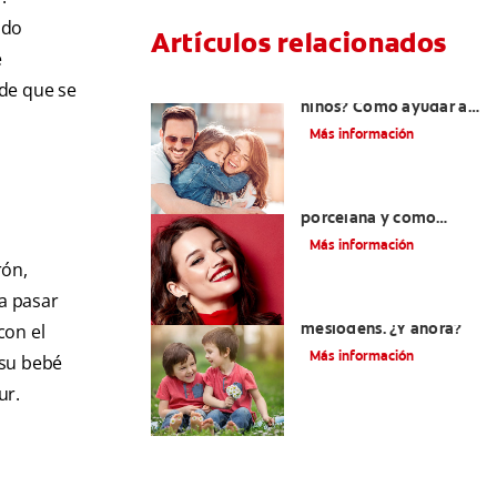
odo
Artículos relacionados
e
¿Dolor de muela en
ede que se
niños? Cómo ayudar a
tus pequeños en el
Más información
proceso
¿Qué son las carillas de
porcelana y cómo
cuidarlas?
Más información
rón,
a pasar
Su hijo tiene un
mesiodens. ¿Y ahora?
con el
Más información
 su bebé
ur.