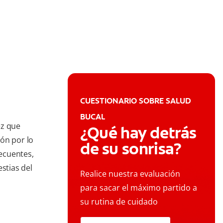
CUESTIONARIO SOBRE SALUD
BUCAL
ez que
¿Qué hay detrás
ón por lo
de su sonrisa?
ecuentes,
stias del
Realice nuestra evaluación
para sacar el máximo partido a
su rutina de cuidado