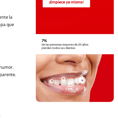
¡Empiece ya mismo!
ente la
ropa que
 humor.
aparente.
.