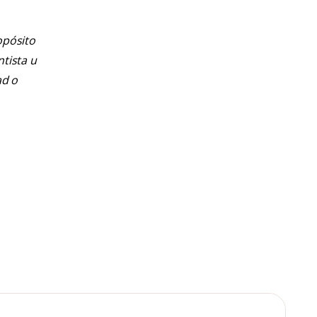
opósito
ntista u
ad o