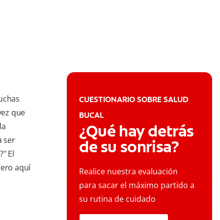
uchas
CUESTIONARIO SOBRE SALUD
vez que
BUCAL
la
¿Qué hay detrás
 ser
de su sonrisa?
" El
pero aquí
Realice nuestra evaluación
para sacar el máximo partido a
su rutina de cuidado