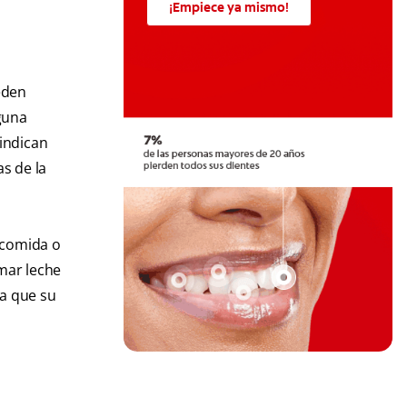
¡Empiece ya mismo!
eden
guna
indican
as de la
 comida o
mar leche
ta que su