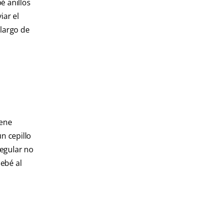
é anillos
iar el
 largo de
iene
n cepillo
regular no
ebé al